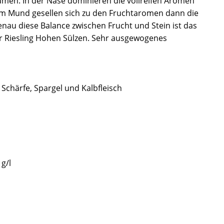
men. In der Nase dominieren die vollreifen Aromen
 Im Mund gesellen sich zu den Fruchtaromen dann die
Genau diese Balance zwischen Frucht und Stein ist das
r Riesling Hohen Sülzen. Sehr ausgewogenes
 Schärfe, Spargel und Kalbfleisch
 g/l