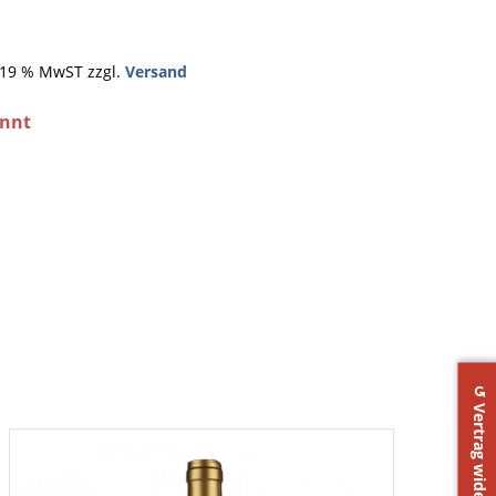
. 19 % MwST zzgl.
Versand
annt
↺ Vertrag widerrufen