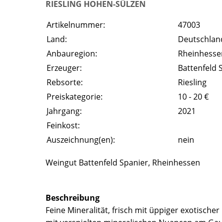
RIESLING HOHEN-SÜLZEN
Artikelnummer:
47003
Land:
Deutschlan
Anbauregion:
Rheinhesse
Erzeuger:
Battenfeld 
Rebsorte:
Riesling
Preiskategorie:
10 - 20 €
Jahrgang:
2021
Feinkost:
Auszeichnung(en):
nein
Weingut Battenfeld Spanier, Rheinhessen
Beschreibung
Feine Mineralität, frisch mit üppiger exotische