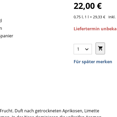
22,00 €
0,75 l, 1 l = 29,33 €
Inkl
d
n
Liefertermin unbek
Spanier
Für später merken
r Frucht. Duft nach getrockneten Aprikosen, Limette