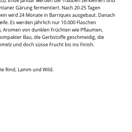
o). Ende Januar werden die Trauben zerkleinert und
pontaner Gärung fermentiert. Nach 20-25 Tagen
Wein wird 24 Monate in Barriques ausgebaut. Danach
ife. Es werden jährlich nur 10.000 Flaschen
e), Aromen von dunklen Früchten wie Pflaumen,
mpakter Bau, die Gerbstoffe geschmeidig, die
elz und doch süsse Frucht bis ins Finish.
 wie Rind, Lamm und Wild.