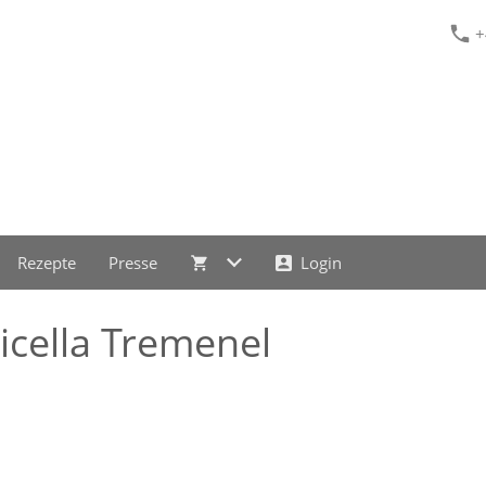
+
Rezepte
Presse
Login
icella Tremenel