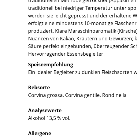
traditionellen Methode getrocknet (Appasiment
traditionell bei niedriger Temperatur unter s
werden sie leicht gepresst und der erhaltene 
erfolgt eine mindestens 10-monatige Flaschenre
produziert. Klare Maraschinoaromatik (Kirsch
Nuancen von Kakao, Kräutern und Gewürzen; ko
Säure perfekt eingebunden, überzeugender Schm
Hervorragender Essensbegleiter.
Speiseempfehlung
Ein idealer Begleiter zu dunklen Fleischsorten
Rebsorte
Corvina grossa, Corvina gentile, Rondinella
Analysewerte
Alkohol 13,5 % vol.
Allergene