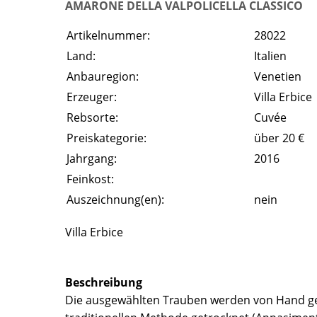
AMARONE DELLA VALPOLICELLA CLASSICO
Artikelnummer:
28022
Land:
Italien
Anbauregion:
Venetien
Erzeuger:
Villa Erbice
Rebsorte:
Cuvée
Preiskategorie:
über 20 €
Jahrgang:
2016
Feinkost:
Auszeichnung(en):
nein
Villa Erbice
Beschreibung
Die ausgewählten Trauben werden von Hand geer