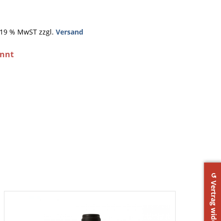
. 19 % MwST zzgl.
Versand
annt
↺ Vertrag widerrufen